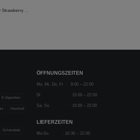
FLERBAR Elfergy Strawberry 2ml 20mg
ÖFFNUNGSZEITEN
Mo, Mi, Do, Fr : 9:00 – 22:00
Di : 15:00 – 22:00
E-Zigaretten
Sa, So : 10:00 – 22:00
ke
Haushalt
LIEFERZEITEN
Schokolade
Mo-So : 16:30 – 22:00