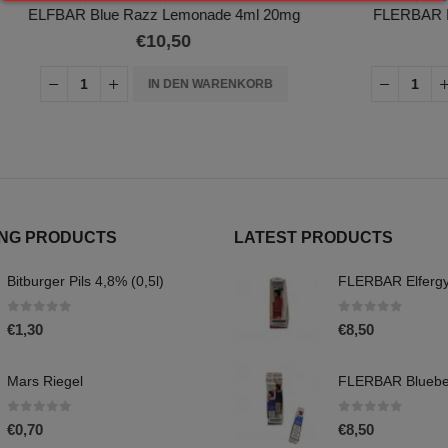
ue Razz Lemonade 4ml 20mg
FLERBAR Pink Lemonade 
€
10,50
€
8,50
IN DEN WARENKORB
IN DEN WA
ING PRODUCTS
LATEST PRODUCTS
Bitburger Pils 4,8% (0,5l)
0
out of 5
0
out of 5
€
1,30
€
8,50
Mars Riegel
0
out of 5
0
out of 5
€
0,70
€
8,50