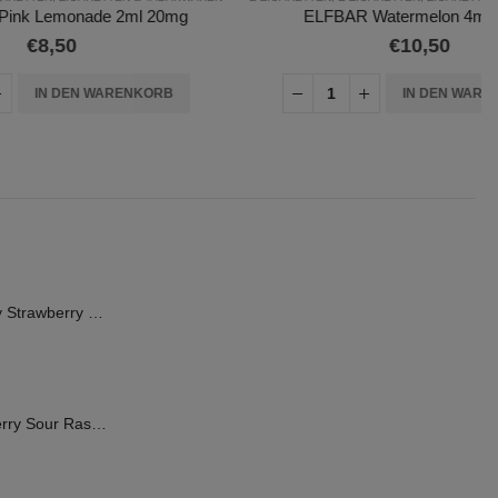
2ml 20mg
ELFBAR Watermelon 4ml 20mg
€
10,50
RENKORB
IN DEN WARENKORB
FLERBAR Elfergy Strawberry 2ml 0mg (ohne Nikotin)
FLERBAR Blueberry Sour Raspberry 2ml 20mg