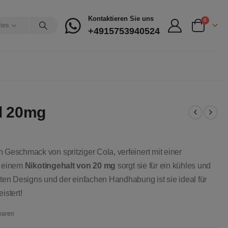
Kontaktieren Sie uns
0
ries
+4915753940524
l 20mg
 Geschmack von spritziger Cola, verfeinert mit einer
d einem
Nikotingehalt von 20 mg
sorgt sie für ein kühles und
en Designs und der einfachen Handhabung ist sie ideal für
istert!
waren