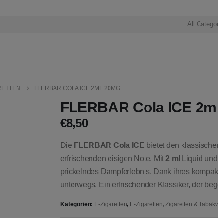
All Catego
RETTEN
FLERBAR COLA ICE 2ML 20MG
FLERBAR Cola ICE 2m
€
8,50
Die
FLERBAR Cola ICE
bietet den klassischen
erfrischenden eisigen Note. Mit
2 ml
Liquid un
prickelndes Dampferlebnis. Dank ihres kompakt
unterwegs. Ein erfrischender Klassiker, der bege
Kategorien:
E-Zigaretten
,
E-Zigaretten
,
Zigaretten & Tabak