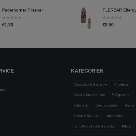
Paderborner Pilsener
0
out of 5
0
out of 5
€
1,30
€
8,50
RVICE
KATEGORIEN
Alkoholische Getränke
Angebote
rung
Chips & Knabbereien
E-Zigaretten
Elektronik
Elektrozubehör
Geträn
Kekse & Kuchen
Lebensmittel
nicht Alkoholische Getränke
Pflege