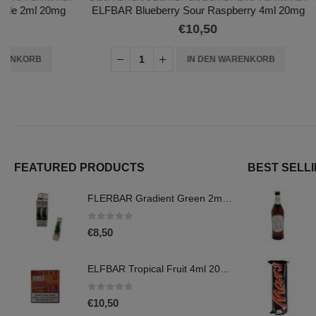
ELFBAR Blueberry Sour Raspberry 4ml 20mg
ELFBAR Bl
€
10,50
IN DEN WARENKORB
FEATURED PRODUCTS
BEST SELL
FLERBAR Gradient Green 2ml 20mg
0
out of 5
€
8,50
ELFBAR Tropical Fruit 4ml 20mg
0
out of 5
€
10,50