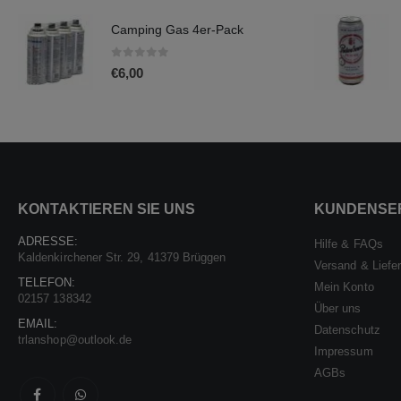
Camping Gas 4er-Pack
0
out of 5
€
6,00
KONTAKTIEREN SIE UNS
KUNDENSE
ADRESSE:
Hilfe & FAQs
Kaldenkirchener Str. 29, 41379 Brüggen
Versand & Liefe
TELEFON:
Mein Konto
02157 138342
Über uns
EMAIL:
Datenschutz
trlanshop@outlook.de
Impressum
AGBs