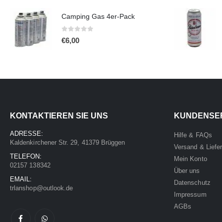
Camping Gas 4er-Pack
0
out of 5
€
6,00
KONTAKTIEREN SIE UNS
KUNDENSE
ADRESSE:
Hilfe & FAQs
Kaldenkirchener Str. 29, 41379 Brüggen
Versand & Liefe
TELEFON:
Mein Konto
02157 138342
Über uns
EMAIL:
Datenschutz
trlanshop@outlook.de
Impressum
AGBs