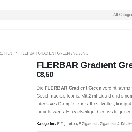
All Catego
RETTEN
FLERBAR GRADIENT GREEN 2ML 20MG
FLERBAR Gradient Gr
€
8,50
Die
FLERBAR Gradient Green
vereint harmon
Geschmackserlebnis. Mit
2 ml
Liquid und ein
intensives Dampferlebnis. Ihr stilvolles, kom
für unterwegs. Ein vielseitiger Genuss für jede
Kategorien:
E-Zigaretten
,
E-Zigaretten
,
Zigaretten & Tabak