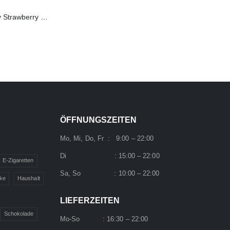
FLERBAR Elfergy Strawberry 2ml 20mg
ÖFFNUNGSZEITEN
Mo, Mi, Do, Fr : 9:00 – 22:00
Di : 15:00 – 22:00
E-Zigaretten
Sa, So : 10:00 – 22:00
ke
Haushalt
LIEFERZEITEN
Schokolade
Mo-So : 16:30 – 22:00