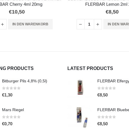
LERBAR Lemon 2ml 20mg
ELFBAR Watermelon Ch
€
8,50
€
10,50
IN DEN WARENKORB
IN DEN
ING PRODUCTS
LATEST PRODUCTS
Bitburger Pils 4,8% (0,5l)
0
out of 5
0
out of 5
€
1,30
€
8,50
Mars Riegel
0
out of 5
0
out of 5
€
0,70
€
8,50