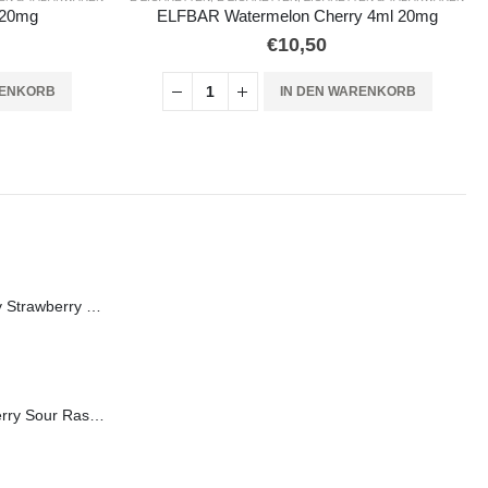
erry 4ml 20mg
ELFBAR Lemon Mint 4ml 20mg
€
10,50
 WARENKORB
IN DEN WARENKORB
FLERBAR Elfergy Strawberry 2ml 0mg (ohne Nikotin)
FLERBAR Blueberry Sour Raspberry 2ml 20mg