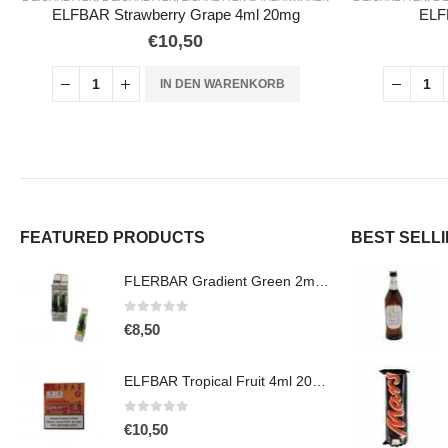
ELFBAR Cherry 4ml 20mg
F
€
10,50
IN DEN WARENKORB
FEATURED PRODUCTS
BEST SELL
FLERBAR Gradient Green 2ml 20mg
0
out of 5
€
8,50
ELFBAR Tropical Fruit 4ml 20mg
0
out of 5
€
10,50