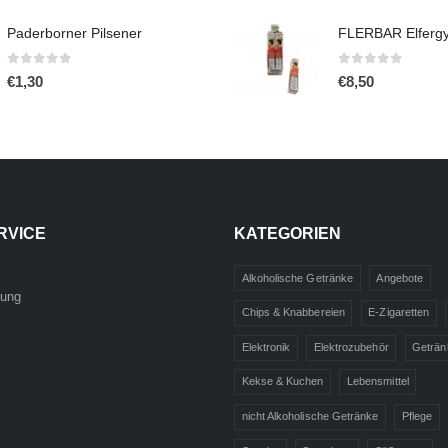
Paderborner Pilsener
0
out of 5
0
out of 5
€
1,30
€
8,50
RVICE
KATEGORIEN
Alkoholische Getränke
Angebote
rung
Chips & Knabbereien
E-Zigaretten
Elektronik
Elektrozubehör
Geträn
Kekse & Kuchen
Lebensmittel
nicht Alkoholische Getränke
Pflege