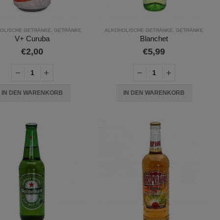
OLISCHE GETRÄNKE
,
GETRÄNKE
ALKOHOLISCHE GETRÄNKE
,
GETRÄNKE
V+ Curuba
Blanchet
€
2,00
€
5,99
IN DEN WARENKORB
IN DEN WARENKORB
FLERBAR Elfergy Strawberry 2ml 0mg (ohne Nikotin)
FLERBAR Elfergy Strawberry 2ml 0mg (ohne Nikotin)