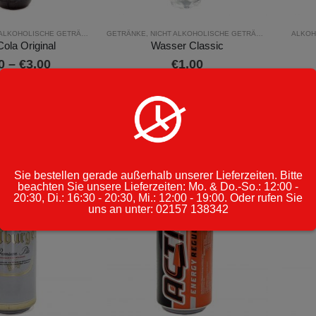
out of 5
0
out of 5
8,50
€
8,50
ALKOHOLISCHE GETRÄNKE
GETRÄNKE
,
NICHT ALKOHOLISCHE GETRÄNKE
ALKOH
ola Original
Wasser Classic
FLERBAR Blueberry Sour Raspberry 2ml 20mg
Preisspanne:
0
–
€
3,00
€
1,00
€1,50
out of 5
0
out of 5
bis
Dieses
8,50
€
8,50
RUNG WÄHLEN
€3,00
Produkt
FLERBAR Elfergy Strawberry 2ml 20mg
weist
IN DEN WARENKORB
mehrere
out of 5
0
out of 5
Varianten
8,50
€
8,50
Sie bestellen gerade außerhalb unserer Lieferzeiten. Bitte
auf.
beachten Sie unsere Lieferzeiten: Mo. & Do.-So.: 12:00 -
Die
20:30, Di.: 16:30 - 20:30, Mi.: 12:00 - 19:00. Oder rufen Sie
uns an unter: 02157 138342
Optionen
können
auf
der
Produktseite
gewählt
werden