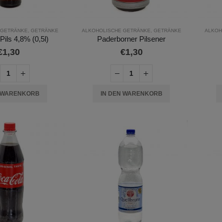
 GETRÄNKE
,
GETRÄNKE
ALKOHOLISCHE GETRÄNKE
,
GETRÄNKE
ALKOH
Pils 4,8% (0,5l)
Paderborner Pilsener
€
1,30
€
1,30
N WARENKORB
IN DEN WARENKORB
FLERBAR Elfergy Strawberry 2ml 0mg (ohne Nikotin)