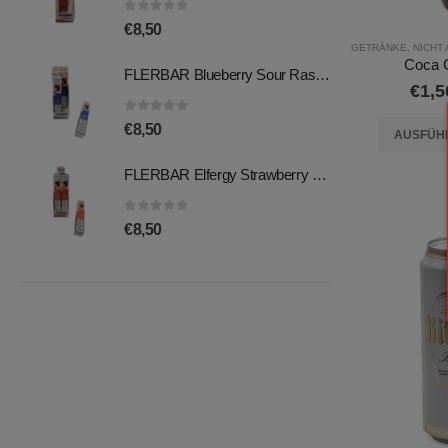
0
out of 5
0
€
8,50
€
GETRÄNKE
,
NICHT 
Coca C
FLERBAR Blueberry Sour Raspberry 2ml 20mg
FLERBAR Blueberry Sour Raspberry 2ml 20mg
€
1,5
0
out of 5
0
€
8,50
€
AUSFÜH
FLERBAR Elfergy Strawberry 2ml 20mg
FLERBAR Elfergy Strawberry 2ml 20mg
0
out of 5
0
€
8,50
€