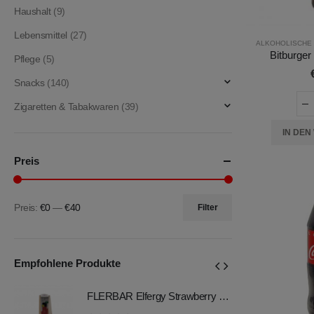
Haushalt
(9)
Lebensmittel
(27)
ALKOHOLISCHE
Bitburger 
Pflege
(5)
Snacks
(140)
Zigaretten & Tabakwaren
(39)
IN DE
Preis
Preis:
€0
—
€40
Filter
Min.
Max.
Preis
Preis
Empfohlene Produkte
FLERBAR Elfergy Strawberry 2ml 0mg (ohne Nikotin)
FLERBAR Elfergy Strawberry 2ml 0mg (ohne Nikotin)