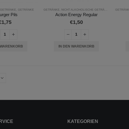
 GETRÄNKE
,
GETRÄNKE
GETRÄNKE
,
NICHT ALKOHOLISCHE GETRÄNKE
GETRÄN
urger Pils
Action Energy Regular
€
1,75
€
1,50
N WARENKORB
IN DEN WARENKORB
RVICE
KATEGORIEN