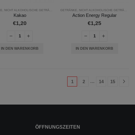
KE
,
NICHT ALKOHOLISCHE GETRÄNKE
GETRÄNKE
,
NICHT ALKOHOLISCHE GETRÄNKE
Kakao
Action Energy Regular
€
1,20
€
1,25
IN DEN WARENKORB
IN DEN WARENKORB
…
1
2
14
15
ÖFFNUNGSZEITEN