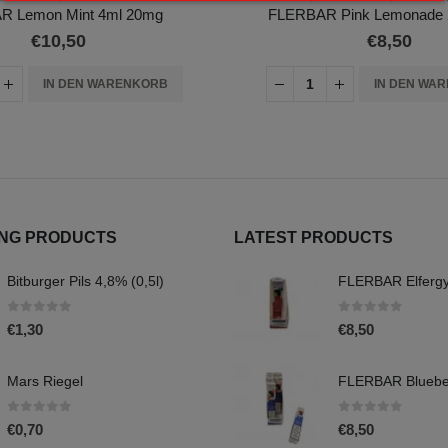
R Lemon Mint 4ml 20mg
FLERBAR Pink Lemonade 
€
10,50
€
8,50
IN DEN WARENKORB
IN DEN WA
ING PRODUCTS
LATEST PRODUCTS
Bitburger Pils 4,8% (0,5l)
0
out of 5
0
out of 5
€
1,30
€
8,50
Mars Riegel
0
out of 5
0
out of 5
€
0,70
€
8,50