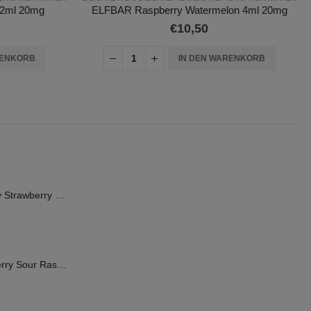
2ml 20mg
ELFBAR Raspberry Watermelon 4ml 20mg
€
10,50
RENKORB
IN DEN WARENKORB
FLERBAR Elfergy Strawberry 2ml 0mg (ohne Nikotin)
FLERBAR Blueberry Sour Raspberry 2ml 20mg