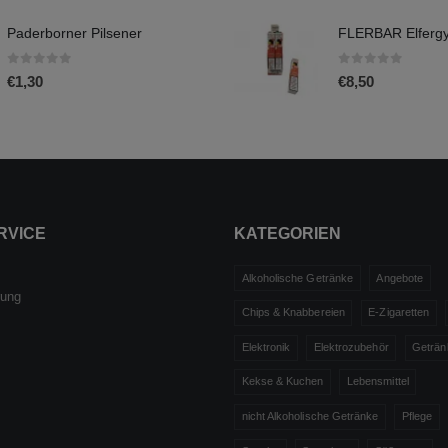
Paderborner Pilsener
0
out of 5
0
out of 5
€
1,30
€
8,50
RVICE
KATEGORIEN
Alkoholische Getränke
Angebote
rung
Chips & Knabbereien
E-Zigaretten
Elektronik
Elektrozubehör
Geträn
Kekse & Kuchen
Lebensmittel
nicht Alkoholische Getränke
Pflege