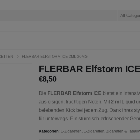
All Catego
RETTEN
FLERBAR ELFSTORM ICE 2ML 20MG
FLERBAR Elfstorm IC
€
8,50
Die
FLERBAR Elfstorm ICE
bietet ein intens
aus eisigen, fruchtigen Noten. Mit
2 ml
Liquid 
belebenden Kick bei jedem Zug. Dank ihres sty
für unterwegs. Ein stürmisch-erfrischender Genu
Kategorien:
E-Zigaretten
,
E-Zigaretten
,
Zigaretten & Tabak