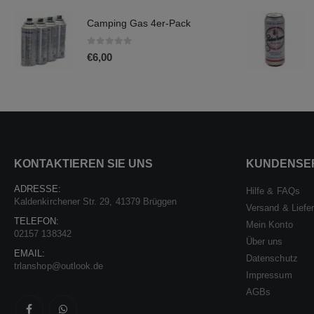
Camping Gas 4er-Pack
0
out of 5
€
6,00
KONTAKTIEREN SIE UNS
KUNDENSE
ADRESSE:
Hilfe & FAQs
Kaldenkirchener Str. 29, 41379 Brüggen
Versand & Liefe
TELEFON:
Mein Konto
02157 138342
Über uns
EMAIL:
Datenschutz
trlanshop@outlook.de
Impressum
AGBs