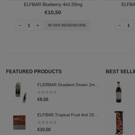
ELFBAR Blueberry 4ml 20mg
ELFBA
€
10,50
IN DEN WARENKORB
FEATURED PRODUCTS
BEST SELL
FLERBAR Gradient Green 2ml 20mg
0
out of 5
€
8,50
ELFBAR Tropical Fruit 4ml 20mg
0
out of 5
€
10,50