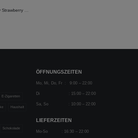
FLERBAR Elfergy Strawberry 2ml 20mg
ÖFFNUNGSZEITEN
Mo, Mi, Do, Fr : 9:00 – 22:00
Di : 15:00 – 22:00
E-Zigaretten
Sa, So : 10:00 – 22:00
ke
Haushalt
LIEFERZEITEN
Schokolade
Mo-So : 16:30 – 22:00