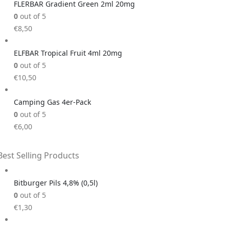
FLERBAR Gradient Green 2ml 20mg
0
out of 5
€
8,50
ELFBAR Tropical Fruit 4ml 20mg
0
out of 5
€
10,50
Camping Gas 4er-Pack
0
out of 5
€
6,00
Best Selling Products
Bitburger Pils 4,8% (0,5l)
0
out of 5
€
1,30