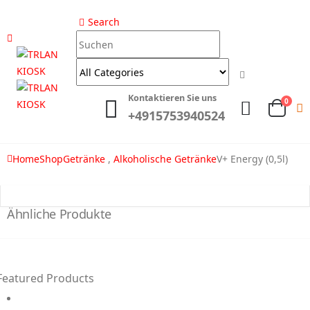
Search
Kontaktieren Sie uns
0
+4915753940524
Home
Shop
Getränke
,
Alkoholische Getränke
V+ Energy (0,5l)
Ähnliche Produkte
Featured Products