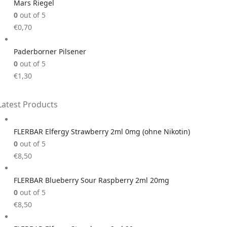
Mars Riegel
0
out of 5
€
0,70
Paderborner Pilsener
0
out of 5
€
1,30
Latest Products
FLERBAR Elfergy Strawberry 2ml 0mg (ohne Nikotin)
0
out of 5
€
8,50
FLERBAR Blueberry Sour Raspberry 2ml 20mg
0
out of 5
€
8,50