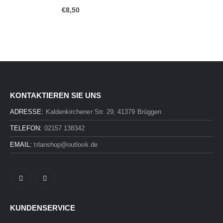
0
out of 5
€
8,50
KONTAKTIEREN SIE UNS
ADRESSE:
Kaldenkirchener Str. 29, 41379 Brüggen
TELEFON:
02157 138342
EMAIL:
trlanshop@outlook.de
KUNDENSERVICE