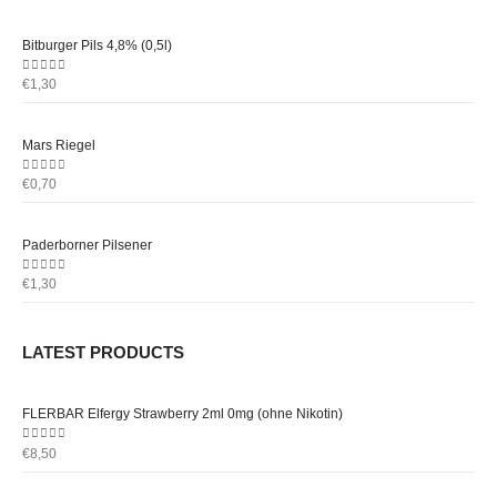
Bitburger Pils 4,8% (0,5l)
0
out of 5
€
1,30
Mars Riegel
0
out of 5
€
0,70
Paderborner Pilsener
0
out of 5
€
1,30
LATEST PRODUCTS
FLERBAR Elfergy Strawberry 2ml 0mg (ohne Nikotin)
0
out of 5
€
8,50