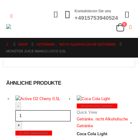
Kontaktieren Sie uns
+4915753940524
0
SHOP
GETRÄNKE
,
NICHT ALKOHOLISCHE GETRÄNKE
MONSTER JUICE MANGO LOCO 0,5L
ÄHNLICHE PRODUKTE
Dieses
-
Ausführung wählen
Produkt
Quick View
weist
Getränke
,
nicht Alkoholische
+
mehrere
Getränke
Varianten
In den Warenkorb
Coca Cola Light