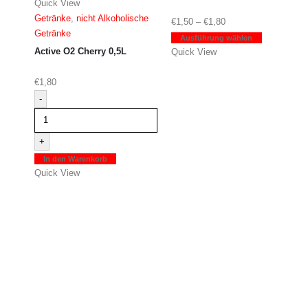
auf.
Quick View
Die
Getränke
,
nicht Alkoholische
Preisspanne:
€
1,50
–
€
1,80
Optionen
Getränke
€1,50
Dieses
Ausführung wählen
können
Active O2 Cherry 0,5L
bis
Produkt
Quick View
auf
€1,80
weist
der
mehrere
€
1,80
Produktseit
Varianten
-
gewählt
auf.
werden
Die
+
Optionen
können
In den Warenkorb
auf
Quick View
der
Produktseit
gewählt
werden