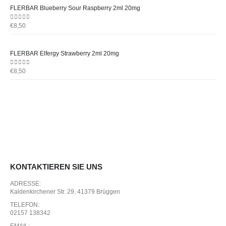
FLERBAR Blueberry Sour Raspberry 2ml 20mg
0
out of 5
€
8,50
FLERBAR Elfergy Strawberry 2ml 20mg
0
out of 5
€
8,50
KONTAKTIEREN SIE UNS
ADRESSE:
Kaldenkirchener Str. 29, 41379 Brüggen
TELEFON:
02157 138342
EMAIL: