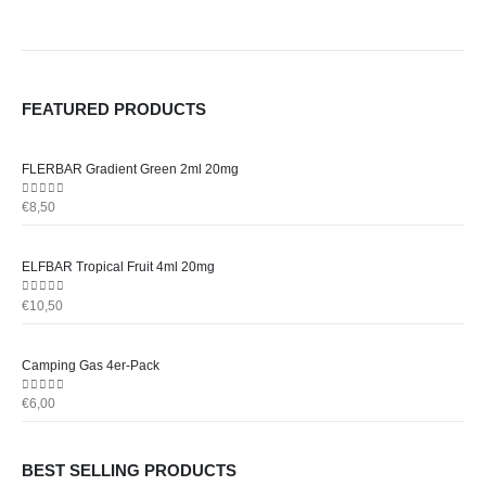
FEATURED PRODUCTS
FLERBAR Gradient Green 2ml 20mg
0
out of 5
€
8,50
ELFBAR Tropical Fruit 4ml 20mg
0
out of 5
€
10,50
Camping Gas 4er-Pack
0
out of 5
€
6,00
BEST SELLING PRODUCTS