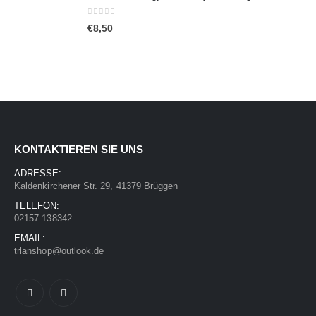
0
out of 5
€
8,50
KONTAKTIEREN SIE UNS
ADRESSE:
Kaldenkirchener Str. 29, 41379 Brüggen
TELEFON:
02157 138342
EMAIL:
trlanshop@outlook.de