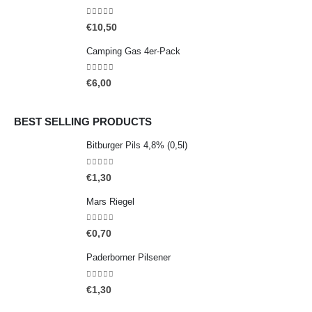
0
out of 5
€
10,50
Camping Gas 4er-Pack
0
out of 5
€
6,00
BEST SELLING PRODUCTS
Bitburger Pils 4,8% (0,5l)
0
out of 5
€
1,30
Mars Riegel
0
out of 5
€
0,70
Paderborner Pilsener
0
out of 5
€
1,30