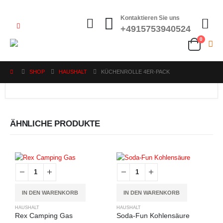
Kontaktieren Sie uns
+4915753940524
0
SHOP
HAUSHALT
KÜCHENROLLE 4ER-PACK
ÄHNLICHE PRODUKTE
IN DEN WARENKORB
IN DEN WARENKORB
HAUSHALT
HAUSHALT
Rex Camping Gas
Soda-Fun Kohlensäure