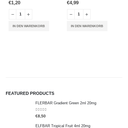
€
1,20
€
4,99
H
R
IN DEN WARENKORB
IN DEN WARENKORB
€
FEATURED PRODUCTS
FLERBAR Gradient Green 2ml 20mg
0
out of 5
€
8,50
ELFBAR Tropical Fruit 4ml 20mg