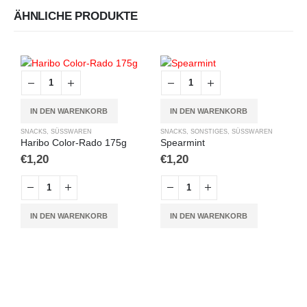
ÄHNLICHE PRODUKTE
IN DEN WARENKORB
IN DEN WARENKORB
SNACKS
,
SÜSSWAREN
SNACKS
,
SONSTIGES
,
SÜSSWAREN
Haribo Color-Rado 175g
Spearmint
€
1,20
€
1,20
S
A
IN DEN WARENKORB
IN DEN WARENKORB
€