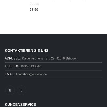
0
out of 5
€
8,50
KONTAKTIEREN SIE UNS
ADRESSE:
Kaldenkirchener Str. 29, 41379 Brüggen
TELEFON:
02157 138342
EMAIL:
trlanshop@outlook.de
KUNDENSERVICE