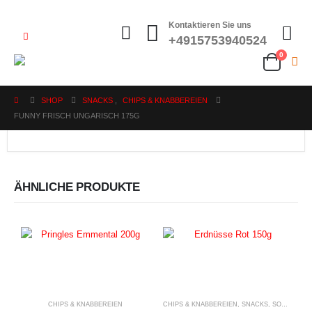
Kontaktieren Sie uns
+4915753940524
0
SHOP
SNACKS
,
CHIPS & KNABBEREIEN
FUNNY FRISCH UNGARISCH 175G
ÄHNLICHE PRODUKTE
CHIPS & KNABBEREIEN
CHIPS & KNABBEREIEN
,
SNACKS
,
SONSTIGES