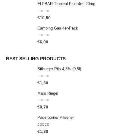
ELFBAR Tropical Fruit 4ml 20mg
0
out of 5
€
10,50
Camping Gas 4er-Pack
0
out of 5
€
6,00
BEST SELLING PRODUCTS
Bitburger Pils 4,8% (0,5l)
0
out of 5
€
1,30
Mars Riegel
0
out of 5
€
0,70
Paderborner Pilsener
0
out of 5
€
1,30