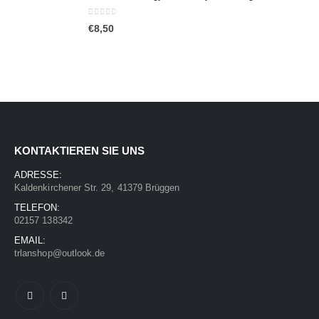
0
out of 5
€
8,50
KONTAKTIEREN SIE UNS
ADRESSE:
Kaldenkirchener Str. 29, 41379 Brüggen
TELEFON:
02157 138342
EMAIL:
trlanshop@outlook.de