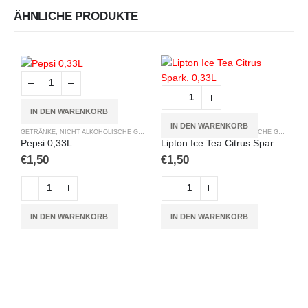
ÄHNLICHE PRODUKTE
IN DEN WARENKORB
IN DEN WARENKORB
GETRÄNKE
,
NICHT ALKOHOLISCHE GETRÄNKE
GETRÄNKE
,
NICHT ALKOHOLISCHE GETRÄNKE
Pepsi 0,33L
Lipton Ice Tea Citrus Spark. 0,33L
€
1,50
€
1,50
G
M
IN DEN WARENKORB
IN DEN WARENKORB
€