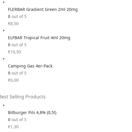
FLERBAR Gradient Green 2ml 20mg
0
out of 5
€
8,50
ELFBAR Tropical Fruit 4ml 20mg
0
out of 5
€
10,50
Camping Gas 4er-Pack
0
out of 5
€
6,00
Best Selling Products
Bitburger Pils 4,8% (0,5l)
0
out of 5
€
1,30