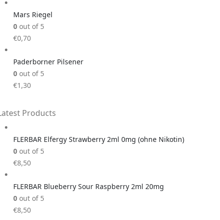
Mars Riegel
0
out of 5
€
0,70
Paderborner Pilsener
0
out of 5
€
1,30
Latest Products
FLERBAR Elfergy Strawberry 2ml 0mg (ohne Nikotin)
0
out of 5
€
8,50
FLERBAR Blueberry Sour Raspberry 2ml 20mg
0
out of 5
€
8,50