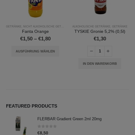
Dieses Produkt weist mehrere Varianten auf. Die Optionen können auf der Produktseite gewählt werden
GETRÄNKE
,
NICHT ALKOHOLISCHE GETRÄNKE
ALKOHOLISCHE GETRÄNKE
,
GETRÄNKE
Fanta Orange
TYSKIE Gronie 5,2% (0,5l)
Preisspanne:
€
1,50
–
€
1,80
€
1,30
€1,50
Dieses Produkt weist mehrere Varianten auf. Die Optionen können auf der Produktseite gewählt werden
bis
AUSFÜHRUNG WÄHLEN
€1,80
IN DEN WARENKORB
FEATURED PRODUCTS
FLERBAR Gradient Green 2ml 20mg
0
out of 5
€
8,50