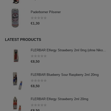
Paderborner Pilsener
0
out of 5
€
1,30
LATEST PRODUCTS
FLERBAR Elfergy Strawberry 2ml 0mg (ohne Nikotin)
0
out of 5
€
8,50
FLERBAR Blueberry Sour Raspberry 2ml 20mg
0
out of 5
€
8,50
FLERBAR Elfergy Strawberry 2ml 20mg
0
out of 5
€
8,50