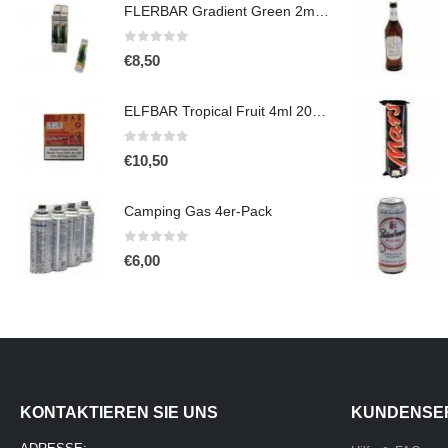
FLERBAR Gradient Green 2ml 20mg
0
out of 5
€
8,50
ELFBAR Tropical Fruit 4ml 20mg
0
out of 5
€
10,50
Camping Gas 4er-Pack
0
out of 5
€
6,00
KONTAKTIEREN SIE UNS
KUNDENSE