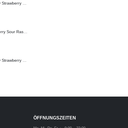
FLERBAR Elfergy Strawberry 2ml 0mg (ohne Nikotin)
FLERBAR Blueberry Sour Raspberry 2ml 20mg
FLERBAR Elfergy Strawberry 2ml 20mg
ÖFFNUNGSZEITEN