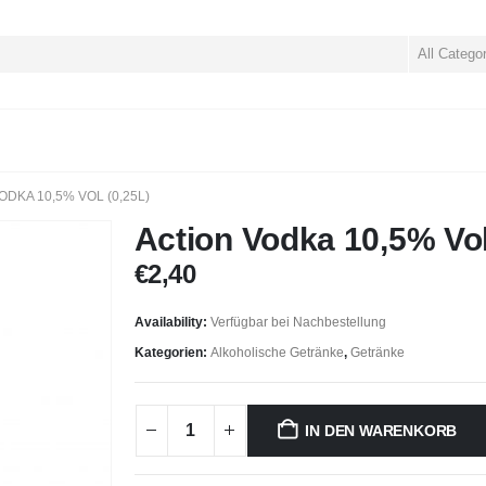
All Catego
ODKA 10,5% VOL (0,25L)
Action Vodka 10,5% Vol 
€
2,40
Availability:
Verfügbar bei Nachbestellung
Kategorien:
Alkoholische Getränke
,
Getränke
IN DEN WARENKORB