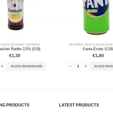
,
NICHT ALKOHOLISCHE GETRÄNKE
GETRÄNKE
,
NICHT ALKOHOLISCH
Fanta Exotic 0,33L
Coca Cola Light 0,33l 
€
1,60
€
1,75
IN DEN WARENKORB
IN DEN WA
ING PRODUCTS
LATEST PRODUCTS