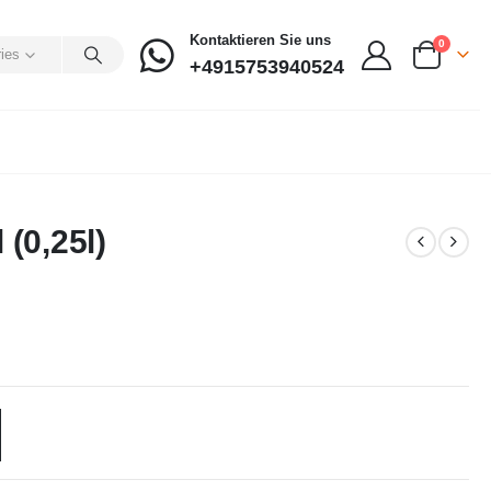
Kontaktieren Sie uns
0
ries
+4915753940524
(0,25l)