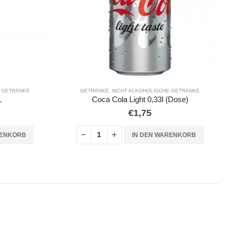
E GETRÄNKE
ALKOHOLISCHE GETRÄNKE
,
GETRÄNKE
(Dose)
Krombacher Pils 4,8% (0,5l)
€
1,30
RENKORB
IN DEN WARENKORB