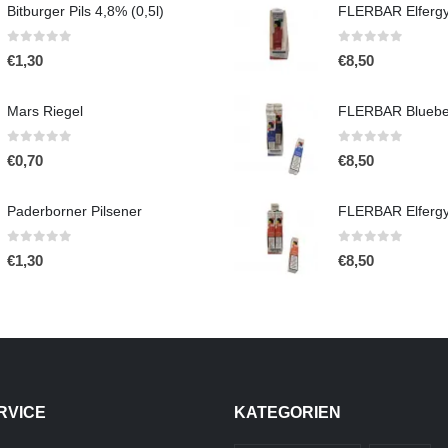
Bitburger Pils 4,8% (0,5l)
0
out of 5
0
out of 5
€
1,30
€
8,50
Mars Riegel
0
out of 5
0
out of 5
€
0,70
€
8,50
Paderborner Pilsener
0
out of 5
0
out of 5
€
1,30
€
8,50
RVICE
KATEGORIEN