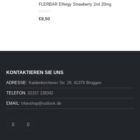
FLERBAR Elfergy Strawberry 2ml 20mg
0
out of 5
€
8,50
KONTAKTIEREN SIE UNS
ADRESSE:
Kaldenkirchener Str. 29, 41379 Brüggen
TELEFON:
02157 138342
EMAIL:
trlanshop@outlook.de