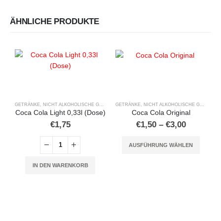
ÄHNLICHE PRODUKTE
Dieses Produkt weist mehrere Varianten auf. Die Optionen können auf der Produktseite gewählt werden
GETRÄNKE
,
NICHT ALKOHOLISCHE GETRÄNKE
GETRÄNKE
,
NICHT ALKOHOLISCHE GETRÄNKE
Coca Cola Light 0,33l (Dose)
Coca Cola Original
Preisspa
€
1,75
€
1,50
–
€
3,00
€1,50
Dieses Produkt weist mehrere Varianten auf. Die Optionen können auf der Produktseite gewählt werden
bis
AUSFÜHRUNG WÄHLEN
€3,00
A
IN DEN WARENKORB