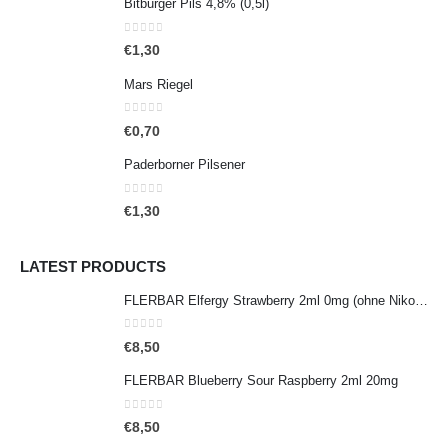
Bitburger Pils 4,8% (0,5l)
0
out of 5
€
1,30
Mars Riegel
0
out of 5
€
0,70
Paderborner Pilsener
0
out of 5
€
1,30
LATEST PRODUCTS
FLERBAR Elfergy Strawberry 2ml 0mg (ohne Nikotin)
0
out of 5
€
8,50
FLERBAR Blueberry Sour Raspberry 2ml 20mg
0
out of 5
€
8,50