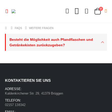
0
FAQS
WEITERE FRAGEN
Besteht die Möglichkeit auch Pfandflaschen und
Getränkekisten zurückzugeben?
KONTAKTIEREN SIE UNS
ADRESSE:
Kaldenkirchener Str. 29, 41379 Brüggen
TELEFON:
02157 138342
EMAIL: