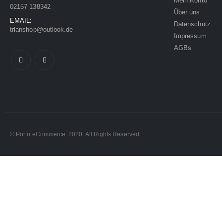
Mein Konto
02157 138342
Über uns
EMAIL:
Datenschutz
trlanshop@outlook.de
Impressum
AGBs
© Porto eCommerce. 2020. All Rights Reserved