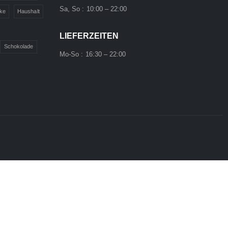
Sa, So : 10:00 – 22:00
ke
Haushalt
LIEFERZEITEN
Schokolade
Mo-So : 16:30 – 22:00