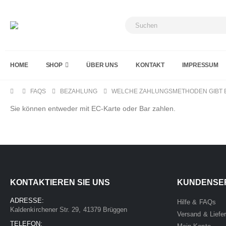
HOME
SHOP
ÜBER UNS
KONTAKT
IMPRESSUM
FAQS
BEZAHLUNG
WELCHE ZAHLUNGSMETHODEN GIBT 
Sie können entweder mit EC-Karte oder Bar zahlen.
KONTAKTIEREN SIE UNS
KUNDENSE
ADRESSE:
Hilfe & FAQs
Kaldenkirchener Str. 29, 41379 Brüggen
Versand & Liefe
TELEFON: