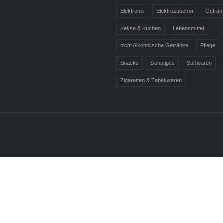
Elektronik
Elektrozubehör
Geträn
Kekse & Kuchen
Lebensmittel
nicht Alkoholische Getränke
Pflege
Snacks
Sonstiges
Süßwaren
Zigaretten & Tabakwaren