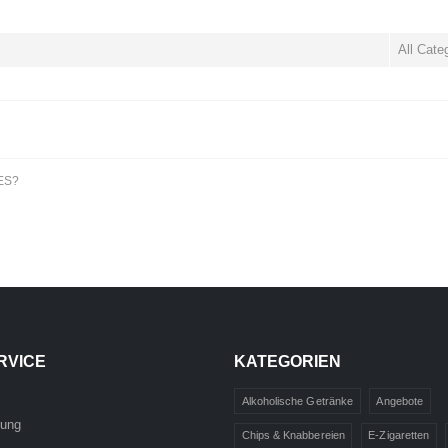
ES?
RVICE
KATEGORIEN
Alkoholische Getränke
Angebote
rung
Chips & Knabbereien
E-Zigaretten